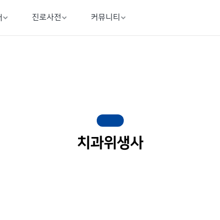
진로사전
커뮤니티
내
치과위생사