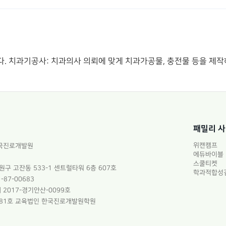
니다. 치과기공사: 치과의사 의뢰에 맞게 치과가공물, 충전물 등을 제
패밀리 
위캔캠프
한국진로개발원
에듀바이블
스쿨티켓
원구 고잔동 533-1 센트럴타워 6층 607호
학과적합성
-87-00683
 2017-경기안산-0099호
4881호 교육법인 한국진로개발원학원